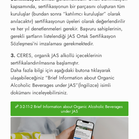
kapsamında, sertifikasyonun bir parçasını oluşturan tüm
kuruluşlar (bundan sonra “katılımcı kuruluşlar” olarak
anılacaktır) sertifikasyonun üyeleri olarak değerlendirilir
ve her yıl denetlenmeleri gerekir. Başvuru sahiplerinin,
gerekli şartların listelendiği JAS Ortak Sertifikasyon
Sözleşmesi’ni imzalaması gerekmektedir.
3.
CERES, organik JAS alkollü içeceklerinin
sertifikalandırılmasına başlamıştır.
Daha fazla bilgi için aşağıdaki butona tıklayarak
ulaşabileceğiniz “Brief Information about Organic
Alcoholic Beverages under JAS”(İngilizce) isimli
dokümanı inceleyebilirsiniz.
3-2-11-2 Brief Information about Organic Alcoholic Beverages
under JAS