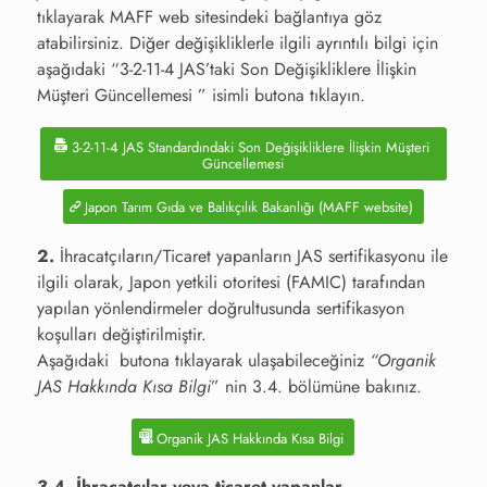
tıklayarak MAFF web sitesindeki bağlantıya göz
atabilirsiniz. Diğer değişikliklerle ilgili ayrıntılı bilgi için
aşağıdaki “3-2-11-4 JAS’taki Son Değişikliklere İlişkin
Müşteri Güncellemesi ” isimli butona tıklayın.
3-2-11-4 JAS Standardındaki Son Değişikliklere İlişkin Müşteri
Güncellemesi
Japon Tarım Gıda ve Balıkçılık Bakanlığı (MAFF website)
2.
İhracatçıların/Ticaret yapanların JAS sertifikasyonu ile
ilgili olarak, Japon yetkili otoritesi (FAMIC) tarafından
yapılan yönlendirmeler doğrultusunda sertifikasyon
koşulları değiştirilmiştir.
Aşağıdaki butona tıklayarak ulaşabileceğiniz
“Organik
JAS Hakkında Kısa Bilgi
” nin 3.4. bölümüne bakınız.
Organik JAS Hakkında Kısa Bilgi
3.4. İhracatçılar veya ticaret yapanlar