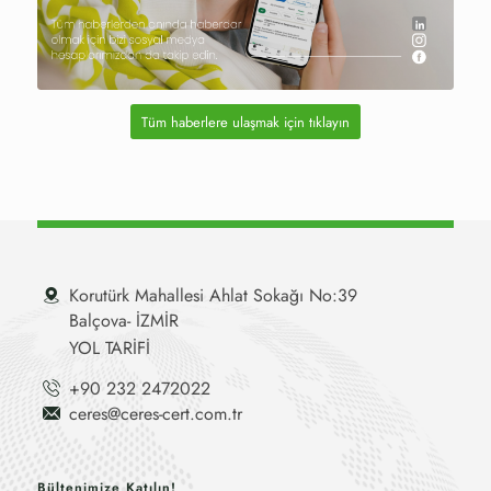
Tüm haberlere ulaşmak için tıklayın
Korutürk Mahallesi Ahlat Sokağı No:39
Balçova- İZMİR
YOL TARİFİ
+90 232 2472022
ceres@ceres-cert.com.tr
Bültenimize Katılın!