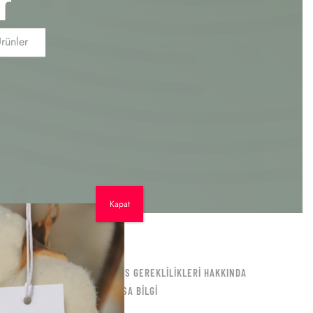
r
rünler
Kapat
HAKKINDA
RCS GEREKLILIKLERI HAKKINDA
KISA BILGI