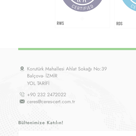
RWS
RDS
Korutürk Mahallesi Ahlat Sokağı No:39
Balçova- İZMİR
YOL TARİFİ
+90 232 2472022
ceres@ceres-cert.com.tr
Bültenimize Katılın!