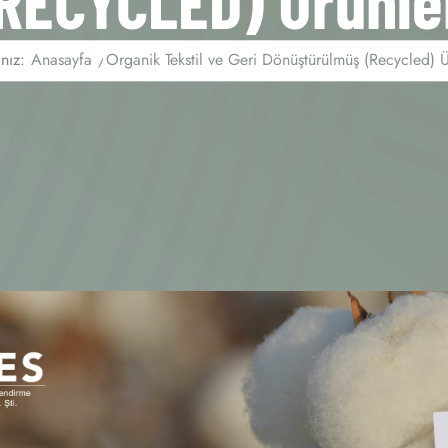
RECYCLED) Ürünle
nız:
Anasayfa
/
Organik Tekstil ve Geri Dönüştürülmüş (Recycled) Ü
OCS GEREKLILIKLERI HAKKINDA
GRS GEREKLILIKLERI 
KISA BILGI
KISA BILGI