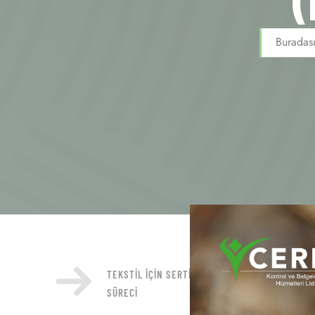
(
Buradası
TEKSTIL İÇIN SERTIFIKASYON
SÜRECI