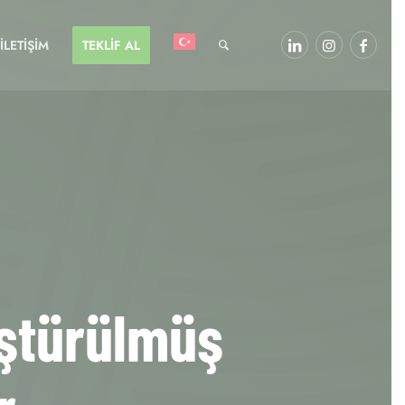
İLETİŞİM
TEKLİF AL
üştürülmüş