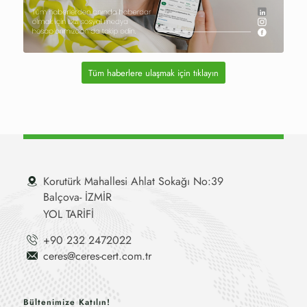
Tüm haberlere ulaşmak için tıklayın
Korutürk Mahallesi Ahlat Sokağı No:39
Balçova- İZMİR
YOL TARİFİ
+90 232 2472022
ceres@ceres-cert.com.tr
Bültenimize Katılın!