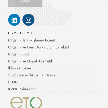
HİZMETLERİMİZ
Organik Tarım/İşleme/Ticaret
Organik ve Geri Dönüştürülmüş Tekstil
Organik Girdi
Organik ve Doğal Kozmetik
İklim ve Çevre
Sürdürülebilirlik ve Fair Trade
BLOG
KVKK Politikamız