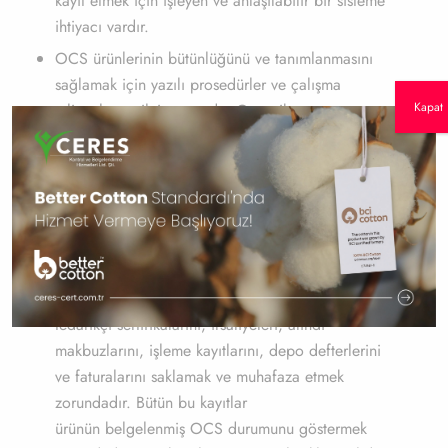
kayıt etmek için işleyen ve anlaşılabilir bir sisteme
ihtiyacı vardır.
OCS ürünlerinin bütünlüğünü ve tanımlanmasını
sağlamak için yazılı prosedürler ve çalışma
Kapat
talimatlarına ihtiyaç vardır. Organik ve
konvansiyonel üretimin paralel olarak yer aldığı
tesislerde üretimin tüm aşamalarında organik
üretimle ilgili tüm torbalar, konteynerler
ve kutular etiketlenmelidir. Buna her adımda tüm
üretim dahildir.
Üretici ürünlerin miktarı, menşei ve akışı ile ilgili
tüm dokümantasyonu tutmak zorundadır. Üretici,
tedarikçi sertifikalarını, irsaliyeleri, alındı
makbuzlarını, işleme kayıtlarını, depo defterlerini
ve faturalarını saklamak ve muhafaza etmek
zorundadır. Bütün bu kayıtlar
ürünün belgelenmiş OCS durumunu göstermek