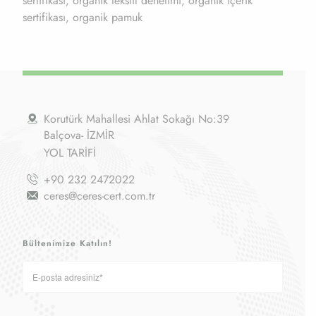
sertifikası, organik tekstil denetimi, organik içerik
sertifikası, organik pamuk
Korutürk Mahallesi Ahlat Sokağı No:39
Balçova- İZMİR
YOL TARİFİ
+90 232 2472022
ceres@ceres-cert.com.tr
Bültenimize Katılın!