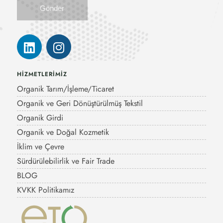
HİZMETLERİMİZ
Organik Tarım/İşleme/Ticaret
Organik ve Geri Dönüştürülmüş Tekstil
Organik Girdi
Organik ve Doğal Kozmetik
İklim ve Çevre
Sürdürülebilirlik ve Fair Trade
BLOG
KVKK Politikamız