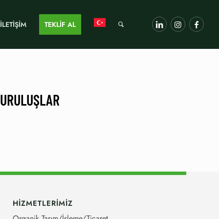
İLETİŞİM
TEKLİF AL
KURULUŞLAR
HİZMETLERİMİZ
Organik Tarım/İşleme/Ticaret