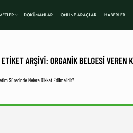
METLER
DOKÜMANLAR
ONLINE ARAÇLAR
HABERLER
 ETIKET ARŞIVI:
ORGANIK BELGESI VEREN 
retim Sürecinde Nelere Dikkat Edilmelidir?