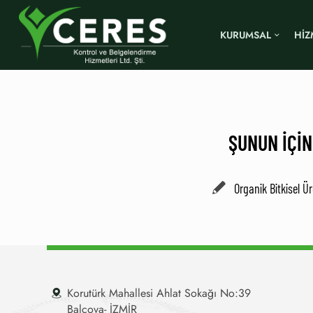
KURUMSAL
HİZ
ŞUNUN IÇIN
Organik Bitkisel Ü
Korutürk Mahallesi Ahlat Sokağı No:39
Balçova- İZMİR