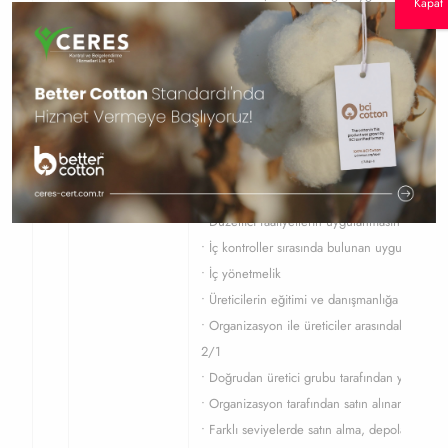
Kapat
• Sertifikasız ürünlerin depolama, nakliye, iş
• Hasat sonrası kirlilik kaynakları
3
Kayıtlar
• Tam üretici listesi, isim, kod, yer, alan, ilk v
• Tüm çiftçilerin yerlerini (özellikle birkaç 
• Bireysel üreticiden ihracata ya da diğer varış 
gösteren akış şeması
• Tüm üreticilerin iç kontrol raporları
• Düzeltici faaliyetlerin uygulanmasının takip k
• İç kontroller sırasında bulunan uygunsuzlukl
• İç yönetmelik
• Üreticilerin eğitimi ve danışmanlığa dair kayı
• Organizasyon ile üreticiler arasındaki kontrat
2/1
• Doğrudan üretici grubu tarafından yönetilme
• Organizasyon tarafından satın alınan girdilerin
• Farklı seviyelerde satın alma, depolama, işlem