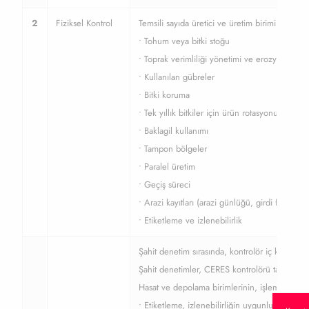
2
Fiziksel Kontrol
Temsili sayıda üretici ve üretim birimi aşağıdak
• Tohum veya bitki stoğu
• Toprak verimliliği yönetimi ve erozyon kontr
• Kullanılan gübreler
• Bitki koruma
• Tek yıllık bitkiler için ürün rotasyonu
• Baklagil kullanımı
• Tampon bölgeler
• Paralel üretim
• Geçiş süreci
• Arazi kayıtları (arazi günlüğü, girdi faturaları, 
• Etiketleme ve izlenebilirlik
Şahit denetim sırasında, kontrolör iç kontrol 
Şahit denetimler, CERES kontrolörü tarafından b
Hasat ve depolama birimlerinin, işleme birimler
• Etiketleme, izlenebilirliğin uygunluğu